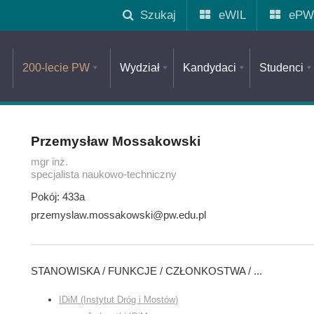
Szukaj
eWIL
ePW
200-lecie PW
Wydział
Kandydaci
Studenci
Przemysław Mossakowski
mgr inż.
specjalista naukowo-techniczny
Pokój: 433a
przemyslaw.mossakowski@pw.edu.pl
STANOWISKA / FUNKCJE / CZŁONKOSTWA / ...
IDiM (Instytut Dróg i Mostów)