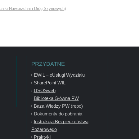
niki Nawierzchni i Dróg Szynowych)
PRZYDATNE
EWIL – eUsługi Wydziału
SharePoint WIL
USOSweb
Biblioteka Główna PW
Baza Wiedzy PW (repo)
Dokumenty do pobrania
Instrukcja Bezpieczeństwa
Pożarowego
Praktyki