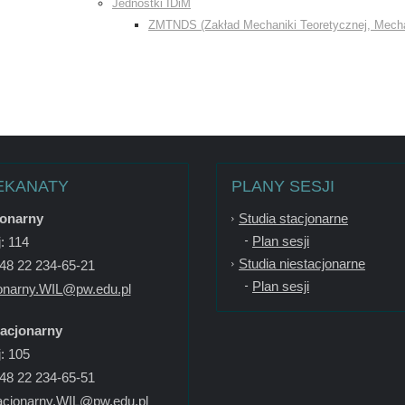
Jednostki IDiM
ZMTNDS (Zakład Mechaniki Teoretycznej, Mecha
EKANATY
PLANY SESJI
jonarny
Studia stacjonarne
Plan sesji
: 114
Studia niestacjonarne
+48 22 234-65-21
Plan sesji
onarny.WIL@pw.edu.pl
tacjonarny
: 105
+48 22 234-65-51
acjonarny.WIL@pw.edu.pl