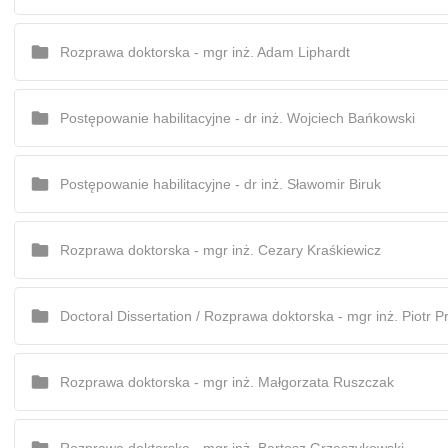
font_download
Mark links
Rozprawa doktorska - mgr inż. Adam Liphardt
Reset all options
cached
Postępowanie habilitacyjne - dr inż. Wojciech Bańkowski
Postępowanie habilitacyjne - dr inż. Sławomir Biruk
Rozprawa doktorska - mgr inż. Cezary Kraśkiewicz
Doctoral Dissertation / Rozprawa doktorska - mgr inż. Piotr 
Rozprawa doktorska - mgr inż. Małgorzata Ruszczak