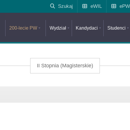
Szukaj
eWIL
ePW
200-lecie PW
Wydział
Kandydaci
Studenci
II Stopnia (Magisterskie)