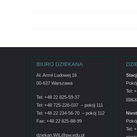
BIURO DZIEKANA
DZI
Al. Armii Ludowej 16
Stac
00-637 Warszawa
Pokój
Tel: 
Tel: +48 22 825-59-37
stacj
Tel: +48 725-226-037 – pokój 111
Tel: +48 22 234-56-70 – pokój 112
Nies
Fax: +48 22 825-88-99
Pokój
Tel: 
dziekan.WIL@pw.edu.pl
niest