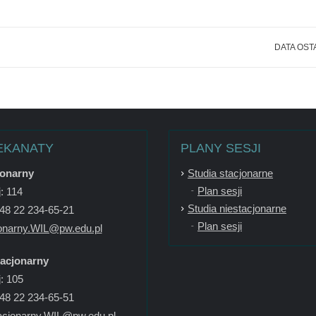
DATA OST
EKANATY
PLANY SESJI
jonarny
Studia stacjonarne
Plan sesji
: 114
Studia niestacjonarne
+48 22 234-65-21
Plan sesji
onarny.WIL@pw.edu.pl
tacjonarny
: 105
+48 22 234-65-51
acjonarny.WIL@pw.edu.pl