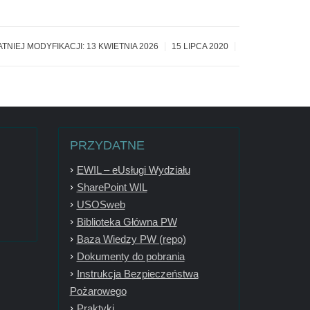
|
|
ATNIEJ MODYFIKACJI: 13 KWIETNIA 2026
15 LIPCA 2020
PRZYDATNE
EWIL – eUsługi Wydziału
SharePoint WIL
USOSweb
Biblioteka Główna PW
Baza Wiedzy PW (repo)
Dokumenty do pobrania
Instrukcja Bezpieczeństwa
Pożarowego
Praktyki