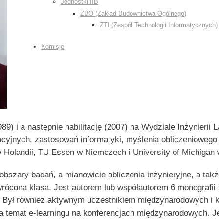
Jednostki IIB
ZBO (Zakład Budownictwa Ogólnego)
ZTI (Zespół Technologii Informatycznych)
Komisje
9) i a następnie habilitację (2007) na Wydziale Inżynierii
acyjnych, zastosowań informatyki, myślenia obliczeniowego 
w Holandii, TU Essen w Niemczech i University of Michigan 
zary badań, a mianowicie obliczenia inżynieryjne, a także 
dwrócona klasa. Jest autorem lub współautorem 6 monografii
Był również aktywnym uczestnikiem międzynarodowych i 
 temat e-learningu na konferencjach międzynarodowych. Jes