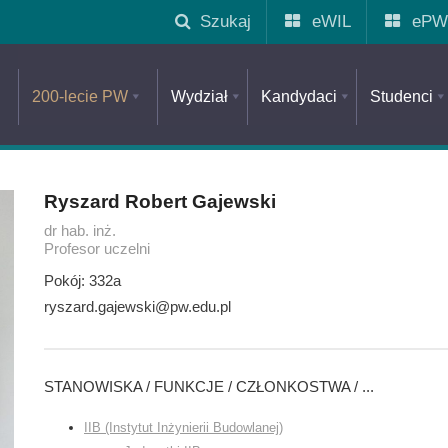
Szukaj
eWIL
ePW
200-lecie PW
Wydział
Kandydaci
Studenci
Ryszard Robert Gajewski
dr hab. inż.
Profesor uczelni
Pokój: 332a
ryszard.gajewski@pw.edu.pl
STANOWISKA / FUNKCJE / CZŁONKOSTWA / ...
IIB (Instytut Inżynierii Budowlanej)