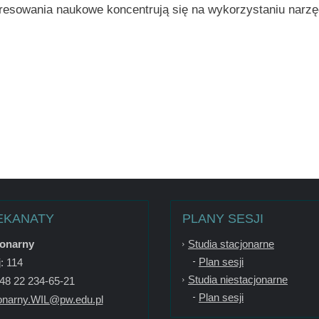
eresowania naukowe koncentrują się na wykorzystaniu narzęd
EKANATY
PLANY SESJI
jonarny
Studia stacjonarne
Plan sesji
: 114
Studia niestacjonarne
+48 22 234-65-21
Plan sesji
onarny.WIL@pw.edu.pl