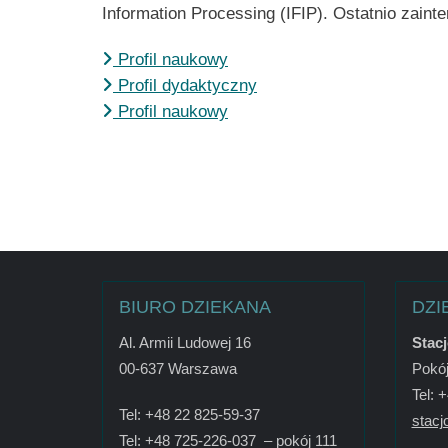
Information Processing (IFIP). Ostatnio zaint
Profil naukowy
Profil dydaktyczny
Profil naukowy
BIURO DZIEKANA
DZI
Al. Armii Ludowej 16
Stac
00-637 Warszawa
Pokój
Tel: 
Tel: +48 22 825-59-37
stacj
Tel: +48 725-226-037 – pokój 111