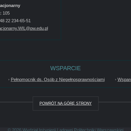
tacjonarny
: 105
+48 22 234-65-51
acjonarny.WIL@pw.edu.pl
WSPARCIE
Pełnomocnik ds. Osób z Niepełnosprawnościami
Wsparc
POWRÓT NA GÓRĘ STRONY
© 2026
Wydział Inżynierii Lądowej
Politechniki Warszawskiej