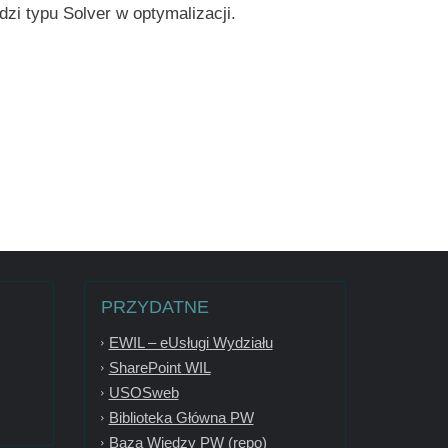
zi typu Solver w optymalizacji.
PRZYDATNE
EWIL – eUsługi Wydziału
SharePoint WIL
USOSweb
Biblioteka Główna PW
Baza Wiedzy PW (repo)