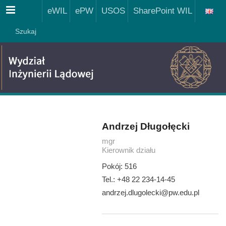
Menu
eWIL
ePW
USOS
SharePoint WIL
Szukaj
Andrzej Długołęcki
mgr
Kierownik działu
Pokój: 516
Tel.: +48 22 234-14-45
andrzej.dlugolecki@pw.edu.pl