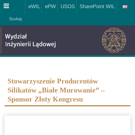
Menu
eWIL
ePW
USOS
SharePoint WIL
Szukaj
Stowarzyszenie Producentów
Silikatów „Białe Murowanie” –
Sponsor Złoty Kongresu