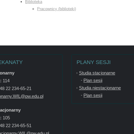
Biblioteka
Pracownicy (biblioteki)
EKANATY
PLANY SESJI
jonarny
Studia stacjonarne
Plan sesji
: 114
Studia niestacjonarne
+48 22 234-65-21
Plan sesji
onarny.WIL@pw.edu.pl
tacjonarny
: 105
+48 22 234-65-51
acjonarny.WIL@pw.edu.pl