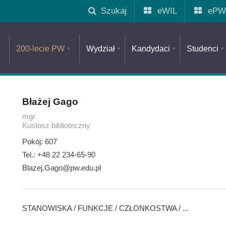
Szukaj
eWIL
ePW
200-lecie PW
Wydział
Kandydaci
Studenci
Błażej Gago
mgr
Kustosz biblioteczny
Pokój: 607
Tel.: +48 22 234-65-90
Blazej.Gago@pw.edu.pl
STANOWISKA / FUNKCJE / CZŁONKOSTWA / ...