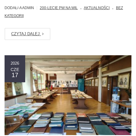
.
.
|
DODAŁ/-A ADMIN
200-LECIE PW NA WIL
AKTUALNOŚCI
BEZ
KATEGORII
CZYTAJ DALEJ
2026
CZE
17