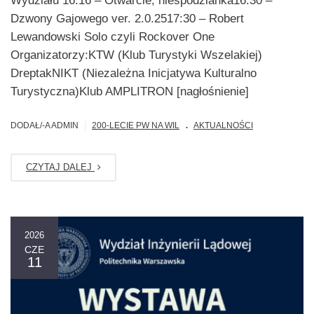
Wydziału 16:16 – Otwarcie, niespodzianka16:30 –
Dzwony Gajowego ver. 2.0.2517:30 – Robert
Lewandowski Solo czyli Rockover One
Organizatorzy:KTW (Klub Turystyki Wszelakiej)
DreptakNIKT (Niezależna Inicjatywa Kulturalno
Turystyczna)Klub AMPLITRON [nagłośnienie]
.
|
DODAŁ/-A ADMIN
200-LECIE PW NA WIL
AKTUALNOŚCI
CZYTAJ DALEJ
2026
CZE
11