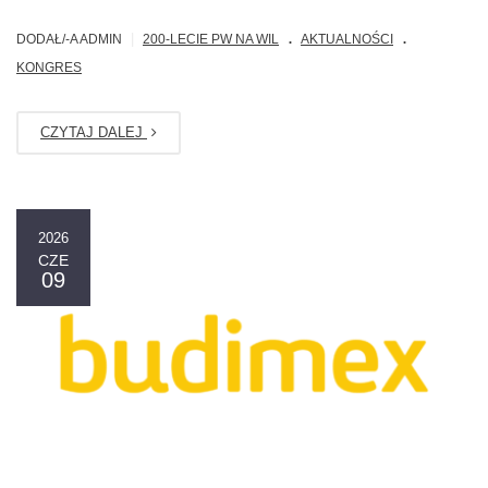
.
.
|
DODAŁ/-A ADMIN
200-LECIE PW NA WIL
AKTUALNOŚCI
KONGRES
CZYTAJ DALEJ
2026
CZE
09