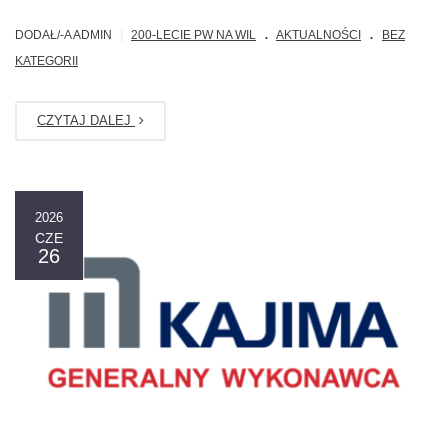
.
.
|
DODAŁ/-A ADMIN
200-LECIE PW NA WIL
AKTUALNOŚCI
BEZ
KATEGORII
CZYTAJ DALEJ
2026
CZE
26