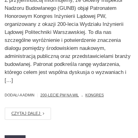
Z przyjemnością informujemy, że Główny Inspektor
Nadzoru Budowlanego (GUNB) objął Patronatem
Honorowym Kongres Inżynierii Lądowej PW,
organizowany z okazji 200-lecia Wydziału Inżynierii
Lądowej Politechniki Warszawskiej. To dla nas
szczególne wyróżnienie i potwierdzenie znaczenia
dialogu pomiędzy środowiskiem naukowym,
administracją publiczną oraz przedstawicielami branży
budowlanej. Patronat podkreśla rangę wydarzenia,
którego celem jest wspólna dyskusja o wyzwaniach i
[…]
.
|
DODAŁ/-A ADMIN
200-LECIE PW NA WIL
KONGRES
CZYTAJ DALEJ