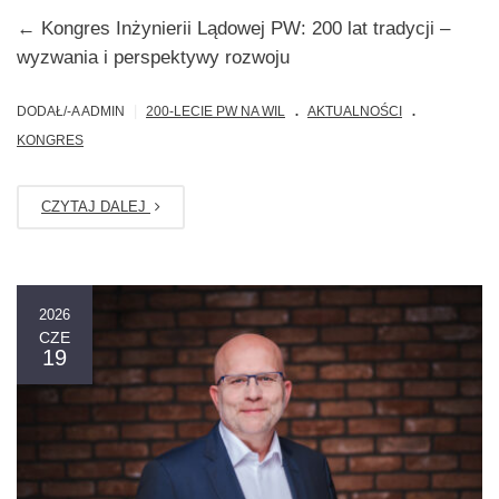
← Kongres Inżynierii Lądowej PW: 200 lat tradycji –
wyzwania i perspektywy rozwoju
.
.
|
DODAŁ/-A ADMIN
200-LECIE PW NA WIL
AKTUALNOŚCI
KONGRES
CZYTAJ DALEJ
2026
CZE
19