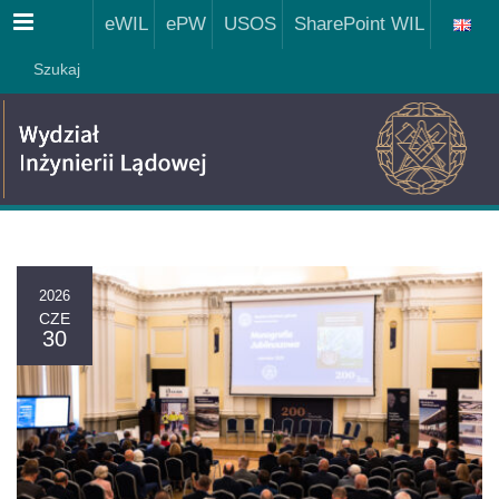
Menu
eWIL
ePW
USOS
SharePoint WIL
Szukaj
2026
CZE
30