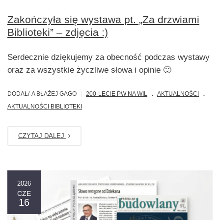
Zakończyła się wystawa pt. „Za drzwiami
Biblioteki” – zdjęcia :)
Serdecznie dziękujemy za obecność podczas wystawy
oraz za wszystkie życzliwe słowa i opinie 🙂
.
.
|
DODAŁ/-A BŁAŻEJ GAGO
200-LECIE PW NA WIL
AKTUALNOŚCI
AKTUALNOŚCI BIBLIOTEKI
CZYTAJ DALEJ
2026
CZE
16