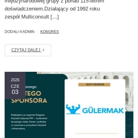
międzynarodowej grupy z ponad 115-letnim
doświadczeniem.Działający od 1992 roku
zespół Multiconsult […]
|
DODAŁ/-A ADMIN
KONGRES
CZYTAJ DALEJ
2026
CZE
03