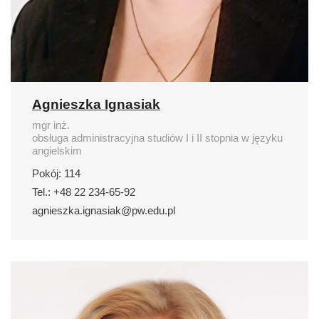
Agnieszka Ignasiak
mgr inż.
obsługa administracyjna studiów I i II stopnia w języku
angielskim
Pokój: 114
Tel.: +48 22 234-65-92
agnieszka.ignasiak@pw.edu.pl