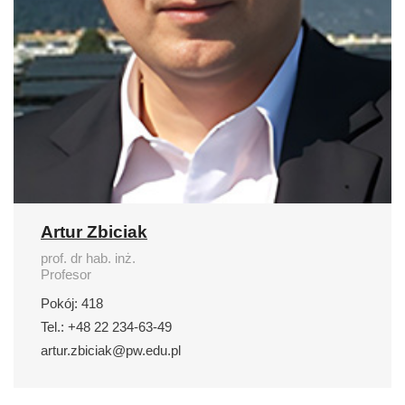
Artur Zbiciak
prof. dr hab. inż.
Profesor
Pokój: 418
Tel.: +48 22 234-63-49
artur.zbiciak@pw.edu.pl