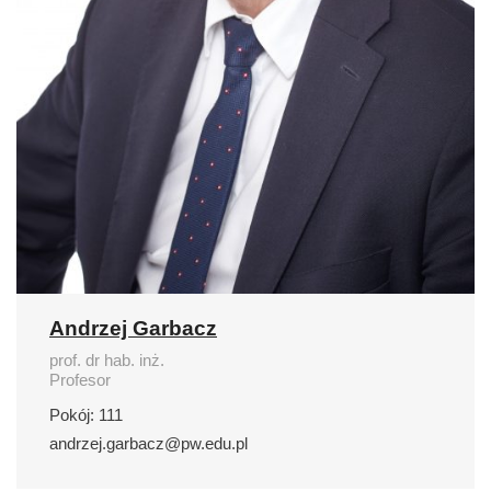
Andrzej Garbacz
prof. dr hab. inż.
Profesor
Pokój: 111
andrzej.garbacz@pw.edu.pl