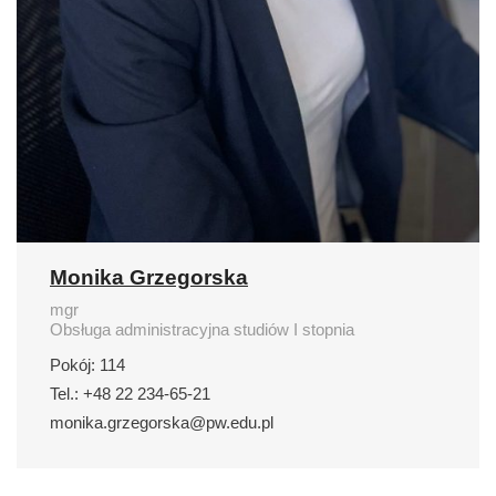
Monika Grzegorska
mgr
Obsługa administracyjna studiów I stopnia
Pokój: 114
Tel.: +48 22 234-65-21
monika.grzegorska@pw.edu.pl