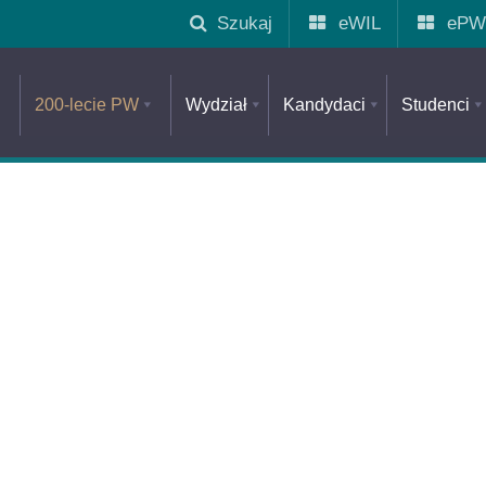
Szukaj
eWIL
ePW
200-lecie PW
Wydział
Kandydaci
Studenci