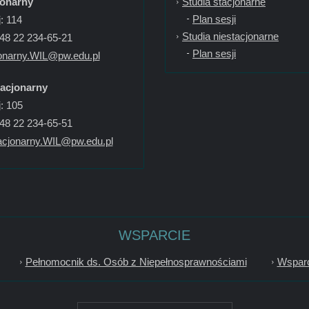
jonarny
Studia stacjonarne
Plan sesji
: 114
Studia niestacjonarne
+48 22 234-65-21
Plan sesji
onarny.WIL@pw.edu.pl
tacjonarny
: 105
+48 22 234-65-51
acjonarny.WIL@pw.edu.pl
WSPARCIE
Pełnomocnik ds. Osób z Niepełnosprawnościami
Wsparc