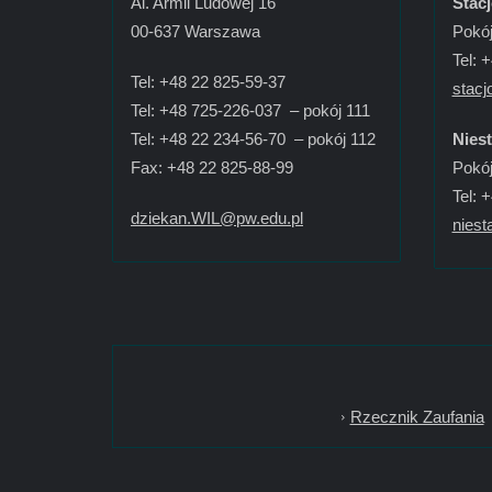
Al. Armii Ludowej 16
Stac
00-637 Warszawa
Pokój
Tel: 
Tel: +48 22 825-59-37
stacj
Tel: +48 725-226-037 – pokój 111
Tel: +48 22 234-56-70 – pokój 112
Nies
Fax: +48 22 825-88-99
Pokój
Tel: 
dziekan.WIL@pw.edu.pl
niest
Rzecznik Zaufania