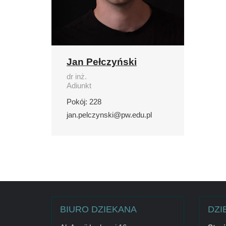
Jan Pełczyński
dr inż.
Adiunkt
Pokój: 228
jan.pelczynski@pw.edu.pl
BIURO DZIEKANA
DZI