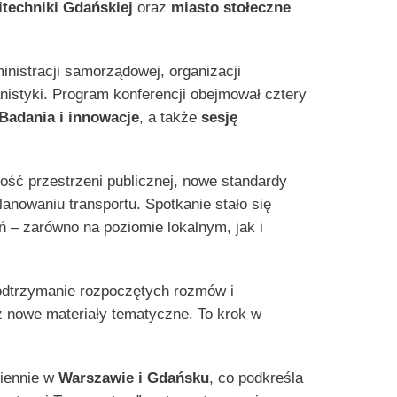
itechniki Gdańskiej
oraz
miasto stołeczne
inistracji samorządowej, organizacji
nistyki. Program konferencji obejmował cztery
Badania i innowacje
, a także
sesję
ość przestrzeni publicznej, nowe standardy
anowaniu transportu. Spotkanie stało się
ań – zarówno na poziomie lokalnym, jak i
podtrzymanie rozpoczętych rozmów i
z nowe materiały tematyczne. To krok w
miennie w
Warszawie i Gdańsku
, co podkreśla