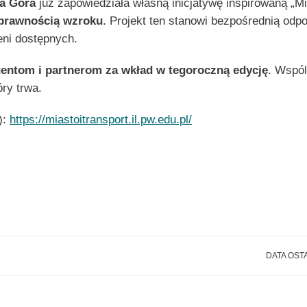
na Góra
już zapowiedziała własną inicjatywę inspirowaną „M
sprawnością wzroku
. Projekt ten stanowi bezpośrednią odp
eni dostępnych.
entom i partnerom za wkład w tegoroczną edycję
. Wspól
óry trwa.
):
https://miastoitransport.il.pw.edu.pl/
DATA OST