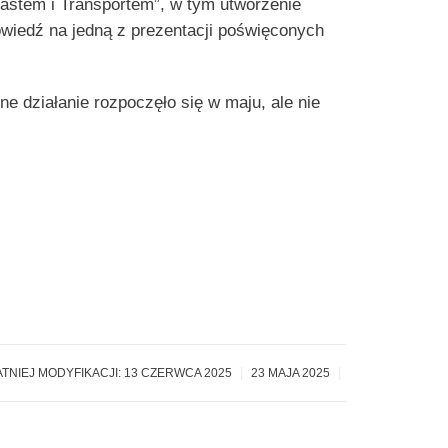
iastem i Transportem”, w tym utworzenie
owiedź na jedną z prezentacji poświęconych
ne działanie rozpoczęło się w maju, ale nie
|
|
ATNIEJ MODYFIKACJI: 13 CZERWCA 2025
23 MAJA 2025