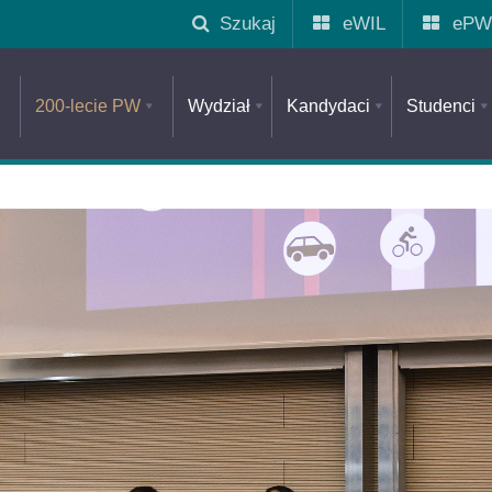
Szukaj
eWIL
ePW
200-lecie PW
Wydział
Kandydaci
Studenci