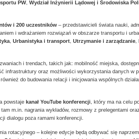
nsportu PW
,
Wydział Inżynierii Lądowej i Środowiska Pol
ntów i 200 uczestników
– przedstawicieli świata nauki, adm
niem i wdrażaniem rozwiązań w obszarze transportu i urba
tyka
,
Urbanistyka i transport
,
Utrzymanie i zarządzanie
,
waniach i trendach, takich jak: mobilność miejska, dostępn
ć infrastruktury oraz możliwości wykorzystania danych w pl
 również do budowania relacji i inicjowania wspólnych dział
ia powstaje
kanał YouTube konferencji
, który ma na celu 
ę tam m.in. nagrania wykładów, rozmowy z prelegentami ora
ji dialogu poza ramami konferencji.
enia rotacyjnego – kolejne edycje będą odbywać się naprze