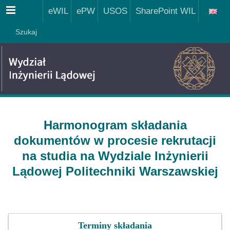
Menu
eWIL
ePW
USOS
SharePoint WIL
Szukaj
Harmonogram składania
dokumentów w procesie rekrutacji
na studia
na Wydziale Inżynierii
Lądowej Politechniki Warszawskiej
Terminy składania