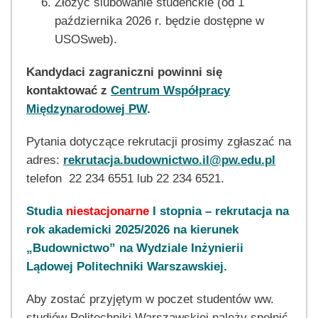
Złożyć ślubowanie studenckie (od 1
października 2026 r. będzie dostępne w
USOSweb).
Kandydaci zagraniczni powinni się
kontaktować z
Centrum Współpracy
Międzynarodowej PW
.
Pytania dotyczące rekrutacji prosimy zgłaszać na
adres:
rekrutacja.budownictwo.il@pw.edu.pl
telefon 22 234 6551 lub 22 234 6521.
Studia
niestacjonarne
I stopnia – rekrutacja na
rok akademicki 2025/2026 na kierunek
„Budownictwo” na Wydziale Inżynierii
Lądowej Politechniki Warszawskiej.
Aby zostać przyjętym w poczet studentów ww.
studiów Politechniki Warszawskiej należy spełnić