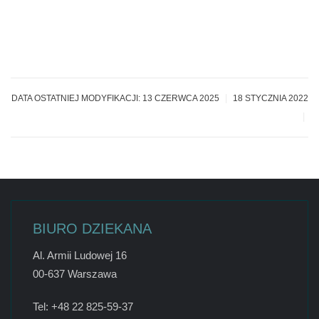
|
DATA OSTATNIEJ MODYFIKACJI: 13 CZERWCA 2025
18 STYCZNIA 2022
|
BIURO DZIEKANA
Al. Armii Ludowej 16
00-637 Warszawa
Tel: +48 22 825-59-37