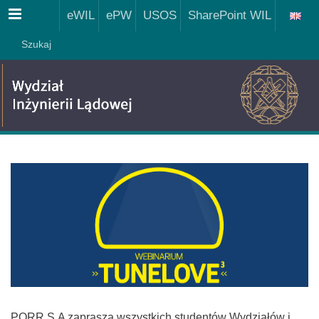
Menu
eWIL
ePW
USOS
SharePoint WIL
Szukaj
PORR S.A zaprasza wszystkich studentów Wydziałów i