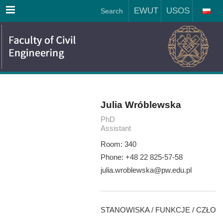
Menu
EWUT
USOS
Search
Julia Wróblewska
PhD
Assistant
Room: 340
Phone: +48 22 825-57-58
julia.wroblewska@pw.edu.pl
STANOWISKA / FUNKCJE / CZŁONK